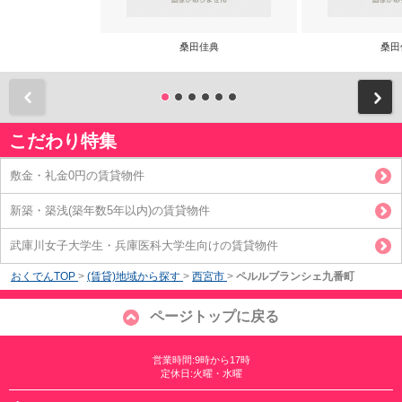
桑田佳典
桑田
前
こだわり特集
敷金・礼金0円の賃貸物件
新築・築浅(築年数5年以内)の賃貸物件
武庫川女子大学生・兵庫医科大学生向けの賃貸物件
おくでんTOP
>
(賃貸)地域から探す
>
西宮市
>
ペルルブランシェ九番町
ページトップに戻る
営業時間:9時から17時
定休日:火曜・水曜