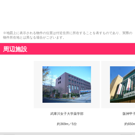
※地図上に表示される物件の位置は付近住所に所在することを表すものであり、実際の
物件所在地とは異なる場合がございます。
周辺施設
武庫川女子大学薬学部
阪神甲
約369m／5分
約650