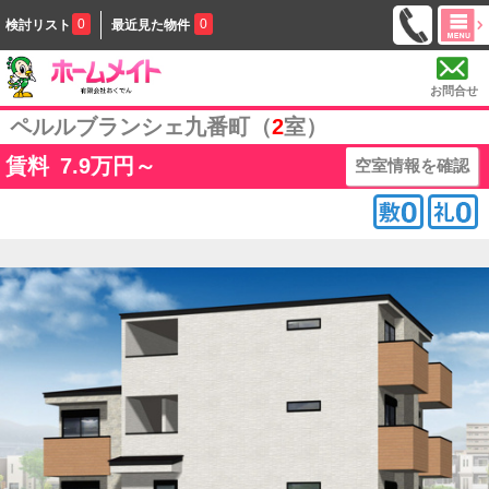
0
0
検討リスト
最近見た物件
お問合せ
ペルルブランシェ九番町（
2
室）
賃料
7.9
万円～
空室情報を確認