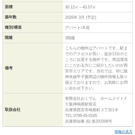
面積
30.12㎡～43.07㎡
築年数
2026年 3月 (予定)
種別/構造
アパート/木造
階建
3階建
こちらの物件はアパートです。駅ま
でのアクセスが良い、徒歩13分のと
ころに位置する物件です。周辺環境
にこだわる方にご紹介したいのが西
備考
宮市エリアです。当社では、特に阪
神本線甲子園周辺の物件情報も取り
揃えておりますので、お気軽にお問
い合わせ下さい。
有限会社おくでん ホームメイトＦ
Ｃ阪神鳴尾駅前店
取扱会社
兵庫県西宮市鳴尾町３丁目1-8
TEL:0798-45-0165
兵庫県知事 (6) 第203308号
情報の見方