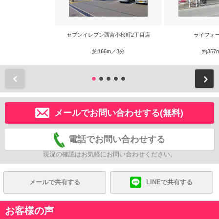
セブンイレブン西宮小松町2丁目店
ライフォ
約166m／3分
約357
前
メールでお問い合わせする(無料)
電話でお問い合わせする
現況の確認はお気軽にお問い合わせください。
メールで共有する
LINEで共有する
お客様の声