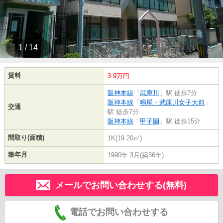
1 / 14
賃料
3.9万円
阪神本線
「
武庫川
」駅 徒歩7分
阪神本線
「
鳴尾・武庫川女子大前
」
交通
駅 徒歩7分
阪神本線
「
甲子園
」駅 徒歩15分
間取り(面積)
1K(19.20㎡)
築年月
1990年 3月(築36年)
メールでお問い合わせする(無料)
電話でお問い合わせする