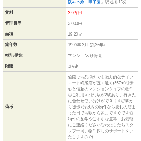
阪神本線
「
甲子園
」駅 徒歩15分
賃料
3.9万円
管理費等
3,000円
面積
19.20㎡
築年数
1990年 3月 (築36年)
種別/構造
マンション/鉄骨造
階建
3階建
値段でも品揃えでも魅力的なライフ
ォート鳴尾店が直ぐ近く(357m)◎安
心と信頼のマンションタイプの物件
◎ご利用可能な駅が2駅あり、行き先
に合わせ使い分けができます◎駅か
備考
ら徒歩7分以内の物件なら疲れの溜ま
った日でも駅から家まですぐです◎
物件の見学やご不明な点等、お気軽
にご連絡ください◎わたしたちスタ
ッフ一同、物件探しのサポートをい
たします(^o^)