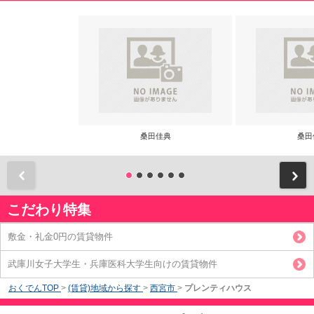
桑田佳典
桑田
前
こだわり特集
敷金・礼金0円の賃貸物件
武庫川女子大学生・兵庫医科大学生向けの賃貸物件
おくでんTOP
>
(賃貸)地域から探す
>
西宮市
>
プレンティハウス