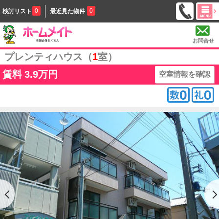
0
0
検討リスト
最近見た物件
お問合せ
プレンティハウス（
1
室）
賃料
3.9万円
空室情報を確認