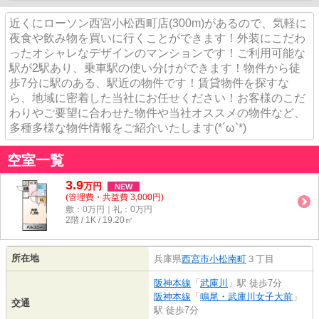
近くにローソン西宮小松西町店(300m)があるので、気軽に
夜食や飲み物を買いに行くことができます！外装にこだわ
ったオシャレなデザインのマンションです！ご利用可能な
駅が2駅あり、乗車駅の使い分けができます！物件から徒
歩7分に駅のある、駅近の物件です！賃貸物件を探すな
ら、地域に密着した当社にお任せください！お客様のこだ
わりやご要望に合わせた物件や当社オススメの物件など、
多種多様な物件情報をご紹介いたします(*´ω`*)
空室一覧
3.9
万
円
NEW
(管理費・共益費 3,000円)
敷：0万円｜礼：0万円
2階 / 1K / 19.20㎡
所在地
兵庫県
西宮市
小松南町
３丁目
阪神本線
「
武庫川
」駅 徒歩7分
阪神本線
「
鳴尾・武庫川女子大前
」
交通
駅 徒歩7分