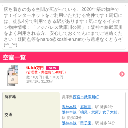
落ち着きのある空間が広がっている、2020年築の物件で
す！インターネットをご利用いただける物件です！周辺に
は、徒歩4分で利用できる駅があります！気になるイチオ
シ物件情報：「フジパレス武庫川公園」！阪神本線武庫川
をよく利用される方、安心しておくでんにまでご連絡くだ
さい！疑問点等をnaruo@koshi-en.netから遠慮なくどうぞ
(*^_^*)
空室一覧
6.55
万
円
NEW
(管理費・共益費 5,400円)
敷：0万円｜礼：10万円
1階 / 1K / 31.33㎡
所在地
兵庫県
西宮市
武庫川町
阪神本線
「
武庫川
」駅 徒歩4分
阪神本線
「
鳴尾・武庫川女子大前
」
交通
駅 徒歩13分
阪神本線
「
甲子園
」駅 徒歩24分