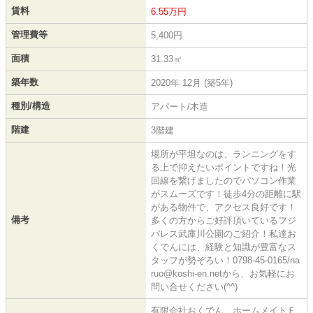
賃料
6.55万円
管理費等
5,400円
面積
31.33㎡
築年数
2020年 12月 (築5年)
種別/構造
アパート/木造
階建
3階建
場所が平坦なのは、ランニングをす
る上で抑えたいポイントですね！光
回線を繋げましたのでパソコン作業
がスムーズです！徒歩4分の距離に駅
がある物件で、アクセス良好です！
備考
多くの方からご好評頂いているフジ
パレス武庫川公園のご紹介！私達お
くでんには、経験と知識が豊富なス
タッフが勢ぞろい！0798-45-0165/na
ruo@koshi-en.netから、お気軽にお
問い合せください(^^)
有限会社おくでん ホームメイトＦ