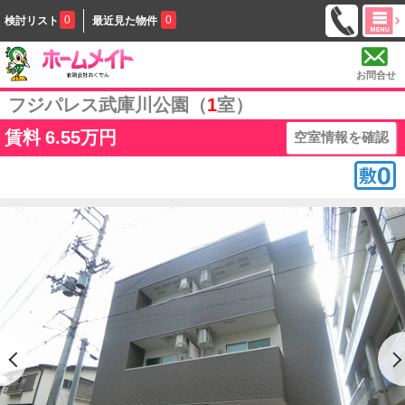
0
0
検討リスト
最近見た物件
お問合せ
フジパレス武庫川公園（
1
室）
賃料
6.55万円
空室情報を確認