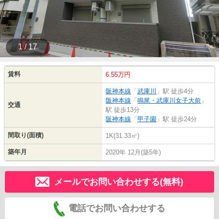
1 / 17
賃料
6.55万円
阪神本線
「
武庫川
」駅 徒歩4分
阪神本線
「
鳴尾・武庫川女子大前
」
交通
駅 徒歩13分
阪神本線
「
甲子園
」駅 徒歩24分
間取り(面積)
1K(31.33㎡)
築年月
2020年 12月(築5年)
メールでお問い合わせする(無料)
電話でお問い合わせする