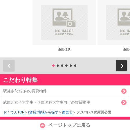
桑田佳典
桑田
前
こだわり特集
駅徒歩5分以内の賃貸物件
武庫川女子大学生・兵庫医科大学生向けの賃貸物件
おくでんTOP
>
(賃貸)地域から探す
>
西宮市
>
フジパレス武庫川公園
ページトップに戻る