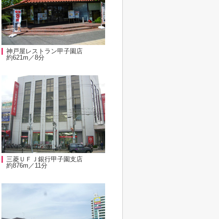
神戸屋レストラン甲子園店
約621m／8分
三菱ＵＦＪ銀行甲子園支店
約876m／11分