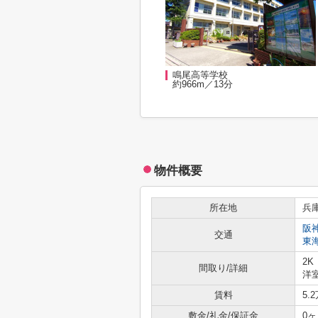
鳴尾高等学校
約966m／13分
物件概要
所在地
兵
阪
交通
東
2K
間取り/詳細
洋室
賃料
5.
敷金/礼金/保証金
0ヶ