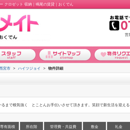
ワー クロゼット 収納｜鳴尾の賃貸｜おくでん
営
西宮市
>
ハイツジョイ
>
物件詳細
かるまで根気強く とことんお手伝いさせて頂きます。笑顔で新生活を迎える
専有面積
所在階
管理費・共益費
敷金
礼金