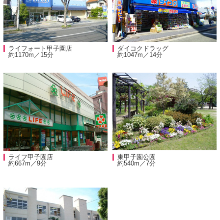
ライフォート甲子園店
ダイコクドラッグ
約1170m／15分
約1047m／14分
ライフ甲子園店
東甲子園公園
約667m／9分
約540m／7分