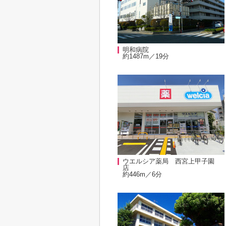
明和病院
約1487m／19分
ウエルシア薬局 西宮上甲子園
店
約446m／6分