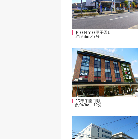
ＫＯＨＹＯ甲子園店
約548m／7分
JR甲子園口駅
約943m／12分