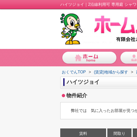
ハイツジョイ｜2沿線利用可 専用庭 シャ
おくでんTOP
>
(賃貸)地域から探す
>
ハイツジョイ
物件紹介
弊社では 気に入ったお部屋が見つ
賃料
間取り