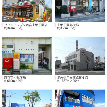
セブンイレブン西宮上甲子園店
上甲子園郵便局
約341m／5分
約358m／5分
西宮瓦木郵便局
尼崎信用金庫鳴尾支店
約660m／9分
約1557m／20分