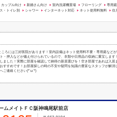
カップル向け
新婚さん向け
室内洗濯機置場
フローリング
専用庭
ス・トイレ別
シャワー
インターネット対応
ネット使用料無料
住
のところには三好医院があります！室内設備はネット使用料不要・専用庭など
ト・押入などが備え付けられているので、衣類や日用品の収納に重宝します
しました！実際に部屋を確認して納得の新居選びを！空き部屋であれば入居ま
おすすめです！お部屋探しの時の不安や疑問を知識の豊富なスタッフが解消
ご連絡ください(*´ω`*)
ームメイトＦＣ阪神鳴尾駅前店