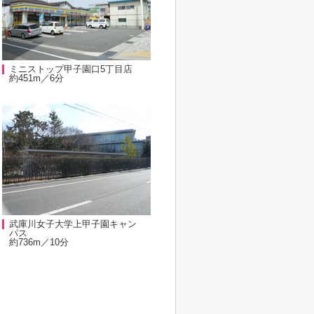
ミニストップ甲子園口5丁目店
約451m／6分
武庫川女子大学上甲子園キャン
パス
約736m／10分