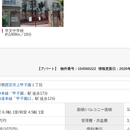
学文中学校
約1408m／18分
【アパート】
物件番号：104560222
情報更新日：2026年
庫県
西宮市
上甲子園
１丁目
神本線
「
甲子園
」駅 徒歩17分
海道本線
「
甲子園口
」駅 徒歩12分
面積/バルコニー面積
3
 6.0帖 1室
/
和室 4.5帖 1室
2万円
管理費・共益費
3
月/10万円/-
償却/敷引
-/