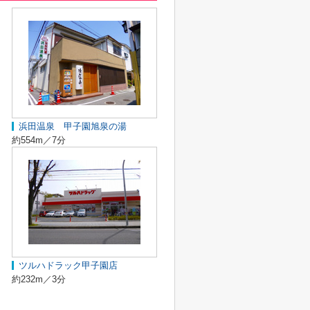
浜田温泉 甲子園旭泉の湯
約554m／7分
ツルハドラック甲子園店
約232m／3分