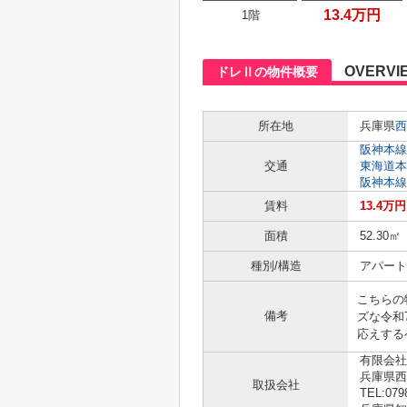
13.4万円
1階
OVERVI
ドレⅡの物件概要
所在地
兵庫県
西
阪神本線
交通
東海道本
阪神本線
賃料
13.4万円
面積
52.30㎡
種別/構造
アパート
こちらの
備考
ズな令和
応えする
有限会社
兵庫県西
取扱会社
TEL:079