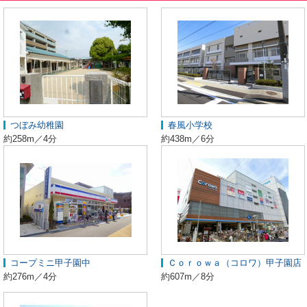
つぼみ幼稚園
春風小学校
約258m／4分
約438m／6分
コープミニ甲子園中
Ｃｏｒｏｗａ（コロワ）甲子園店
約276m／4分
約607m／8分