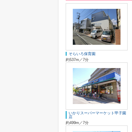
そらいろ保育園
約537m／7分
いかりスーパーマーケット甲子園
店
約499m／7分