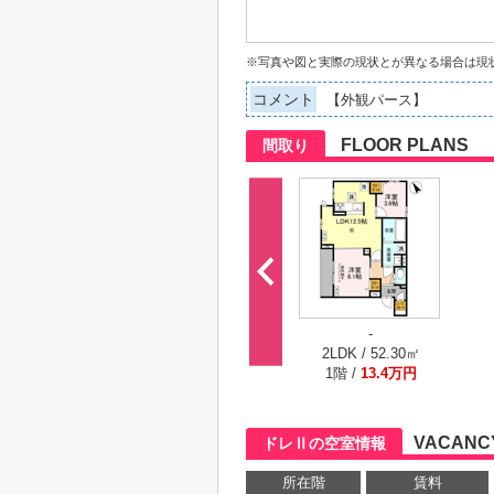
※写真や図と実際の現状とが異なる場合は現
コメント
【外観パース】
FLOOR PLANS
間取り
-
2LDK / 52.30㎡
1階 /
13.4万円
VACANCY
ドレⅡの空室情報
所在階
賃料