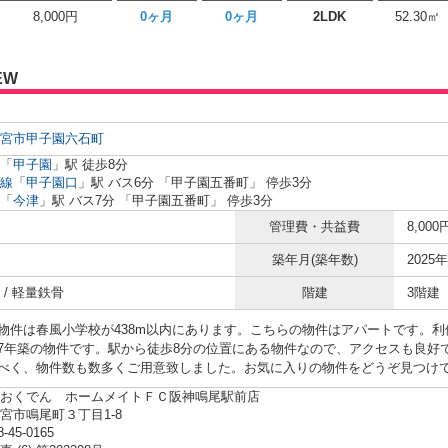
8,000円
0ヶ月
0ヶ月
2LDK
52.30㎡
EW
宮市
甲子園六石町
「
甲子園
」駅 徒歩8分
線
「
甲子園口
」駅 バス6分 「甲子園五番町」 停歩3分
「
今津
」駅 バス7分 「甲子園五番町」 停歩3分
管理費・共益費
8,000
築年月(築年数)
2025年
 / 軽量鉄骨
階建
3階建
物件は春風小学校が438m以内にあります。こちらの物件はアパートです。
7年築の物件です。駅から徒歩8分の位置にある物件なので、アクセスも良好
べく、物件数も数多くご用意致しました。お気に入りの物件をどうぞ見つけ
おくでん ホームメイトＦＣ阪神鳴尾駅前店
宮市鳴尾町３丁目1-8
8-45-0165