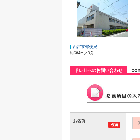
西宮東郵便局
約684m／9分
con
ドレⅡへのお問い合わせ
お名前
必須