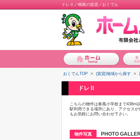
ドレⅡ／鳴尾の賃貸／おくでん
おくでんTOP
>
(賃貸)地域から探す
>
ドレⅡ
こちらの物件は春風小学校まで438
駅利用できる場所にあり、アクセスが
もお気軽にお問い合わせ下さい。
PHOTO GALLE
物件写真