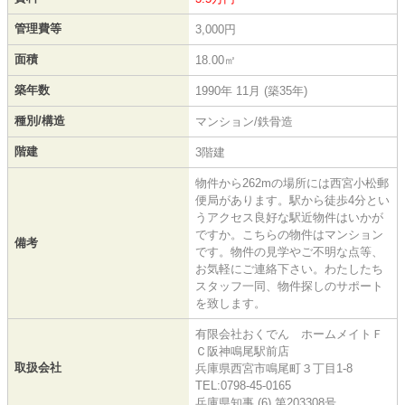
管理費等
3,000円
面積
18.00㎡
築年数
1990年 11月 (築35年)
種別/構造
マンション/鉄骨造
階建
3階建
物件から262mの場所には西宮小松郵
便局があります。駅から徒歩4分とい
うアクセス良好な駅近物件はいかが
ですか。こちらの物件はマンション
備考
です。物件の見学やご不明な点等、
お気軽にご連絡下さい。わたしたち
スタッフ一同、物件探しのサポート
を致します。
有限会社おくでん ホームメイトＦ
Ｃ阪神鳴尾駅前店
取扱会社
兵庫県西宮市鳴尾町３丁目1-8
TEL:0798-45-0165
兵庫県知事 (6) 第203308号