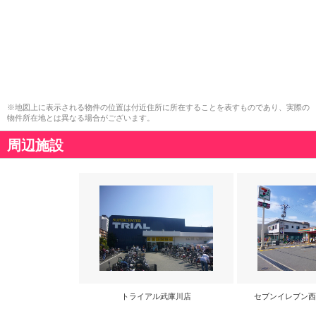
※地図上に表示される物件の位置は付近住所に所在することを表すものであり、実際の
物件所在地とは異なる場合がございます。
周辺施設
トライアル武庫川店
セブンイレブン西