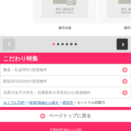
桑田佳典
桑田
前
こだわり特集
敷金・礼金0円の賃貸物件
駅徒歩5分以内の賃貸物件
武庫川女子大学生・兵庫医科大学生向けの賃貸物件
おくでんTOP
>
(賃貸)地域から探す
>
西宮市
>
セントラル武庫川
ページトップに戻る
営業時間:9時から17時