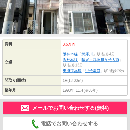
賃料
3.5万円
阪神本線
「
武庫川
」駅 徒歩4分
阪神本線
「
鳴尾・武庫川女子大前
」
交通
駅 徒歩13分
東海道本線
「
甲子園口
」駅 徒歩28分
間取り(面積)
1R(18.00㎡)
築年月
1990年 11月(築35年)
メールでお問い合わせする(無料)
電話でお問い合わせする