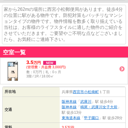
家から262mの場所に西宮小松郵便局があります。徒歩4分
の位置に駅がある物件です。防犯対策もバッチリなマンシ
ョンタイプの物件です。物件情報を数多く取り揃えている
当社は、お客様のライフスタイルに適した物件のご紹介を
させていただきます。ご要望やご不明な点などございまし
たら、お気軽にご連絡下さい。
空室一覧
3.5
万
円
NEW
(管理費・共益費 3,000円)
敷：0万円｜礼：0ヶ月
3階 / 1R / 18.00㎡
所在地
兵庫県
西宮市
小松南町
１丁目
阪神本線
「
武庫川
」駅 徒歩4分
阪神本線
「
鳴尾・武庫川女子大前
」
交通
駅 徒歩13分
東海道本線
「
甲子園口
」駅 徒歩28分
賃料
3.5万円