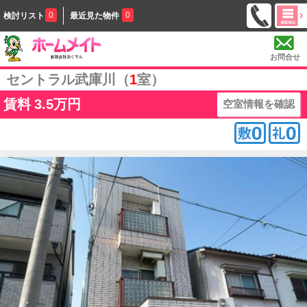
0
0
検討リスト
最近見た物件
お問合せ
セントラル武庫川（
1
室）
賃料
3.5万円
空室情報を確認