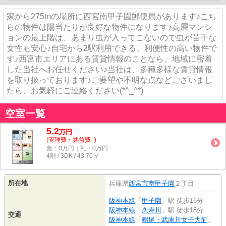
家から275mの場所に西宮南甲子園郵便局があります♪こち
らの物件は陽当たりが良好な物件になります♪高層マンシ
ョンの最上階は、あまり虫が入ってこないので虫が苦手な
女性も安心♪自宅から2駅利用できる、利便性の高い物件で
す♪西宮市エリアにある賃貸情報のことなら、地域に密着
した当社へお任せください♪当社は、多種多様な賃貸情報
を取り扱っております♪ご要望や不明な点などございまし
たら、お気軽にご連絡ください(*^_^*)
空室一覧
5.2
万
円
(管理費・共益費 -)
敷：0万円｜礼：0万円
4階 / 3DK / 43.70㎡
所在地
兵庫県
西宮市
南甲子園
２丁目
阪神本線
「
甲子園
」駅 徒歩16分
阪神本線
「
久寿川
」駅 徒歩18分
交通
阪神本線
「
鳴尾・武庫川女子大前
」