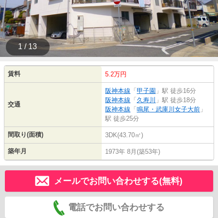
1 / 13
賃料
5.2万円
阪神本線
「
甲子園
」駅 徒歩16分
阪神本線
「
久寿川
」駅 徒歩18分
交通
阪神本線
「
鳴尾・武庫川女子大前
」
駅 徒歩25分
間取り(面積)
3DK(43.70㎡)
築年月
1973年 8月(築53年)
メールでお問い合わせする(無料)
電話でお問い合わせする