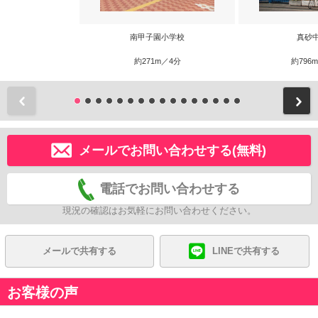
南甲子園小学校
真砂
約271m／4分
約796
前
メールでお問い合わせする(無料)
電話でお問い合わせする
現況の確認はお気軽にお問い合わせください。
メールで共有する
LINEで共有する
お客様の声