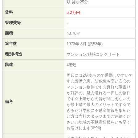
駅 徒歩25分
賃料
5.2万円
管理費等
-
面積
43.70㎡
築年数
1973年 8月 (築53年)
種別/構造
マンション/鉄筋コンクリート
階建
4階建
周辺には2駅あるので通勤しやすいで
す☆設備充実、防犯性も高い安心の
マンション物件です☆良好な陽当り
が好評の、魅力溢れる一押しの物件
です☆上階からの音が聞こえないの
備考
が最上階の最大のメリットです☆で
きるだけ早めに不動産情報を集めた
い方は当社スタッフまでご連絡くだ
さい☆地域の不動産情報をいち早く
お届けします(#^^#)