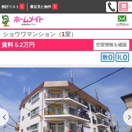
0
0
検討リスト
最近見た物件
お問合せ
ショウワマンション（
1
室）
賃料
5.2万円
空室情報を確認