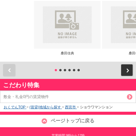
桑田佳典
桑田
前
こだわり特集
敷金・礼金0円の賃貸物件
おくでんTOP
>
(賃貸)地域から探す
>
西宮市
>
ショウワマンション
ページトップに戻る
営業時間:9時から17時