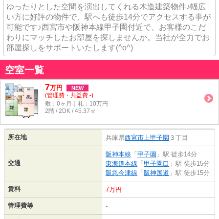
ゆったりとした空間を演出してくれる木造建築物件♪幅広
い方に好評の物件で、駅へも徒歩14分でアクセスする事が
可能です♪西宮市や阪神本線甲子園付近で、お客様のこだ
わりにマッチしたお部屋を探しませんか。当社が全力でお
部屋探しをサポートいたします(^o^)
空室一覧
7
万
円
NEW
(管理費・共益費 -)
敷：0ヶ月｜礼：10万円
2階 / 2DK / 45.37㎡
所在地
兵庫県
西宮市
上甲子園
３丁目
阪神本線
「
甲子園
」駅 徒歩14分
交通
東海道本線
「
甲子園口
」駅 徒歩15分
阪急今津線
「
阪神国道
」駅 徒歩15分
賃料
7万円
管理費等
-