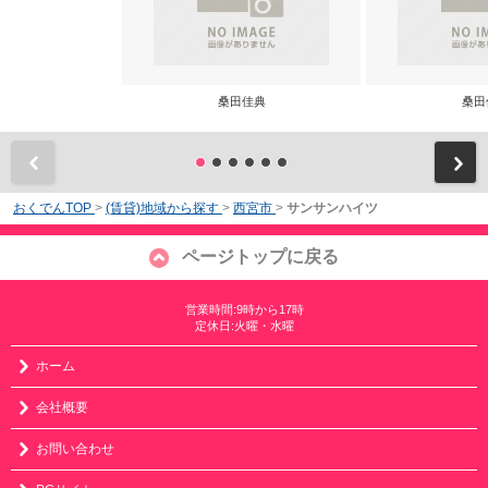
桑田佳典
桑田
前
おくでんTOP
>
(賃貸)地域から探す
>
西宮市
>
サンサンハイツ
ページトップに戻る
営業時間:9時から17時
定休日:火曜・水曜
ホーム
会社概要
お問い合わせ