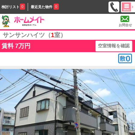
0
0
検討リスト
最近見た物件
お問合せ
サンサンハイツ（
1
室）
賃料
7万円
空室情報を確認