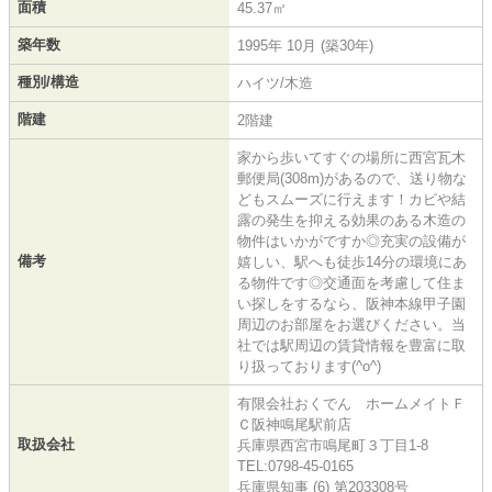
面積
45.37㎡
築年数
1995年 10月 (築30年)
種別/構造
ハイツ/木造
階建
2階建
家から歩いてすぐの場所に西宮瓦木
郵便局(308m)があるので、送り物な
どもスムーズに行えます！カビや結
露の発生を抑える効果のある木造の
物件はいかがですか◎充実の設備が
備考
嬉しい、駅へも徒歩14分の環境にあ
る物件です◎交通面を考慮して住ま
い探しをするなら、阪神本線甲子園
周辺のお部屋をお選びください。当
社では駅周辺の賃貸情報を豊富に取
り扱っております(^o^)
有限会社おくでん ホームメイトＦ
Ｃ阪神鳴尾駅前店
取扱会社
兵庫県西宮市鳴尾町３丁目1-8
TEL:0798-45-0165
兵庫県知事 (6) 第203308号