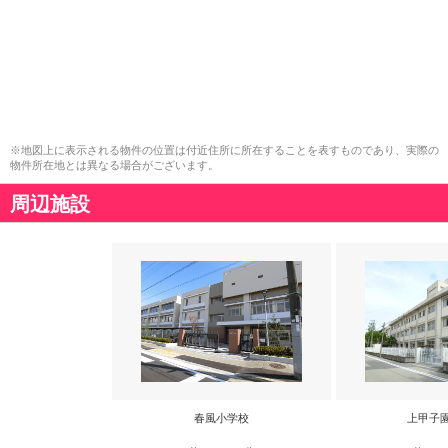
※地図上に表示される物件の位置は付近住所に所在することを表すものであり、実際の
物件所在地とは異なる場合がございます。
周辺施設
春風小学校
上甲子