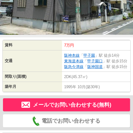
賃料
7万円
阪神本線
「
甲子園
」駅 徒歩14分
交通
東海道本線
「
甲子園口
」駅 徒歩15分
阪急今津線
「
阪神国道
」駅 徒歩15分
間取り(面積)
2DK(45.37㎡)
築年月
1995年 10月(築30年)
メールでお問い合わせする(無料)
電話でお問い合わせする