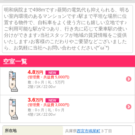
明和病院まで498mです♪昼間の電気代も抑えられる、明る
い室内環境のあるマンションです♪駅まで平坦な場所に位
置する物件で、自転車をよく使う方にも嬉しい立地です♪
ご利用可能な駅が2つあり、行き先に応じて乗車駅の使い
分けができます♪当社スタッフが地域の賃貸情報をご提供
いたします♪お客様のこだわりやご要望などございました
ら、お気軽に当社へお問い合わせください(*´ω`*)
空室一覧
4.8
万
円
NEW
(管理費・共益費 5,000円)
敷：0ヶ月｜礼：5万円
2階 / 1K / 22.00㎡
3.6
万
円
NEW
(管理費・共益費 3,000円)
敷：0ヶ月｜礼：0ヶ月
4階 / 1K / 22.00㎡
所在地
兵庫県
西宮市
鳴尾町
３丁目