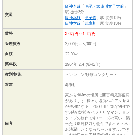
阪神本線
「
鳴尾・武庫川女子大前
」
駅 徒歩3分
交通
阪神本線
「
甲子園
」駅 徒歩13分
阪神本線
「
武庫川
」駅 徒歩19分
賃料
3.6万円～4.8万円
管理費等
3,000円～5,000円
面積
22.00㎡
築年数
1984年 2月 (築42年)
種別/構造
マンション/鉄筋コンクリート
階建
4階建
家から404mの場所に西宮鳴尾郵便局
があります♪様々な場所へのアクセス
が便利になる、2駅利用可能な物件で
す♪防犯対策もバッチリなマンション
タイプの物件です♪ニーズの高い、陽
備考
当たり環境良好な物件です♪ついつい
お洗濯したくなっちゃいますよ♪でき