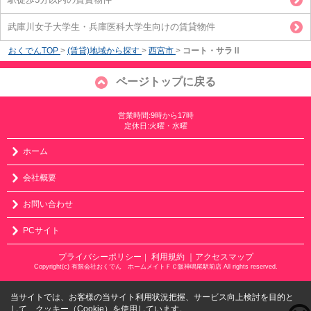
武庫川女子大学生・兵庫医科大学生向けの賃貸物件
おくでんTOP
>
(賃貸)地域から探す
>
西宮市
>
コート・サラⅡ
ページトップに戻る
営業時間:9時から17時
定休日:火曜・水曜
ホーム
会社概要
お問い合わせ
PCサイト
プライバシーポリシー
利用規約
｜アクセスマップ
｜
Copyright(c) 有限会社おくでん ホームメイトＦＣ阪神鳴尾駅前店 All rights reserved.
当サイトでは、お客様の当サイト利用状況把握、サービス向上検討を目的と
して、クッキー（Cookie）を使用しています。