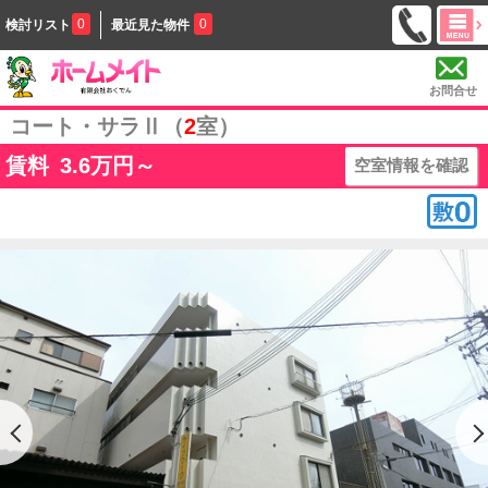
0
0
検討リスト
最近見た物件
お問合せ
コート・サラⅡ（
2
室）
賃料
3.6
万円～
空室情報を確認