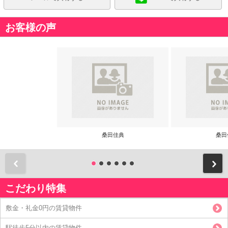
お客様の声
桑田佳典
桑田
前
こだわり特集
敷金・礼金0円の賃貸物件
駅徒歩5分以内の賃貸物件