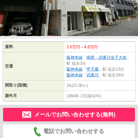
1 / 16
賃料
3.6万円～4.8万円
阪神本線
「
鳴尾・武庫川女子大前
」
駅 徒歩3分
交通
阪神本線
「
甲子園
」駅 徒歩13分
阪神本線
「
武庫川
」駅 徒歩19分
間取り(面積)
1K(22.00㎡)
築年月
1984年 2月(築42年)
メールでお問い合わせする(無料)
電話でお問い合わせする