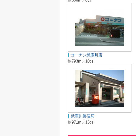
約606m／8分
コーナン武庫川店
約793m／10分
武庫川郵便局
約971m／13分