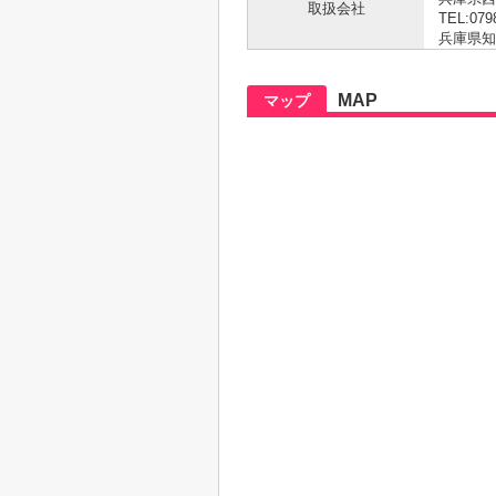
取扱会社
TEL:079
兵庫県知事 
MAP
マップ