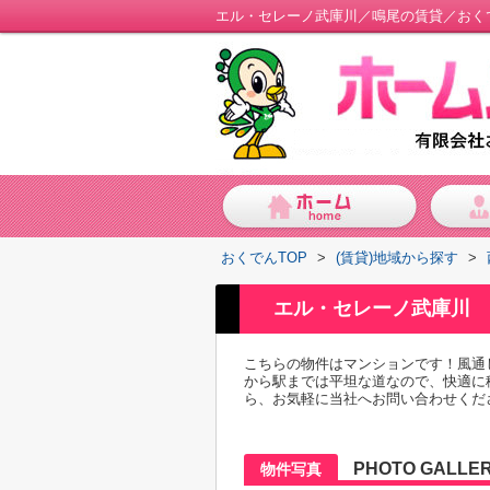
エル・セレーノ武庫川／鳴尾の賃貸／おく
おくでんTOP
>
(賃貸)地域から探す
>
エル・セレーノ武庫川
こちらの物件はマンションです！風通
から駅までは平坦な道なので、快適に
ら、お気軽に当社へお問い合わせください
PHOTO GALLE
物件写真