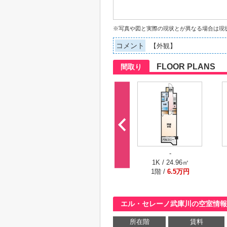
※写真や図と実際の現状とが異なる場合は現
コメント
【外観】
FLOOR PLANS
間取り
-
1K / 24.96㎡
1階 /
6.5万円
エル・セレーノ武庫川の空室情報
所在階
賃料