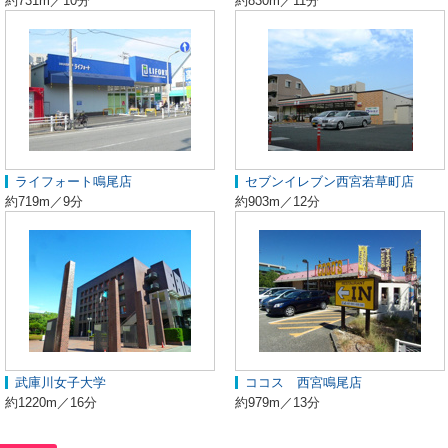
約731m／10分
約830m／11分
ライフォート鳴尾店
セブンイレブン西宮若草町店
約719m／9分
約903m／12分
武庫川女子大学
ココス 西宮鳴尾店
約1220m／16分
約979m／13分