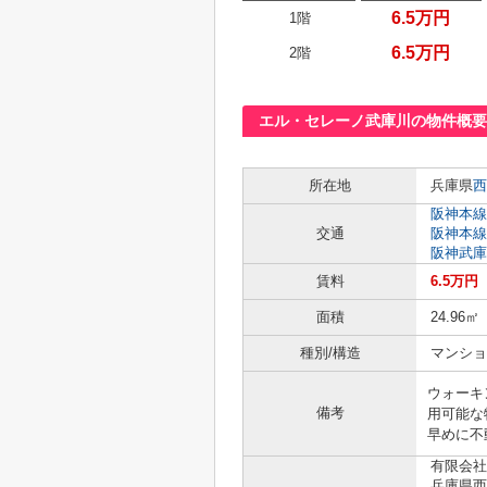
6.5万円
1階
6.5万円
2階
エル・セレーノ武庫川の物件概要
所在地
兵庫県
西
阪神本線
交通
阪神本線
阪神武庫
賃料
6.5万円
面積
24.96㎡
種別/構造
マンショ
ウォーキ
備考
用可能な
早めに不
有限会社
兵庫県西