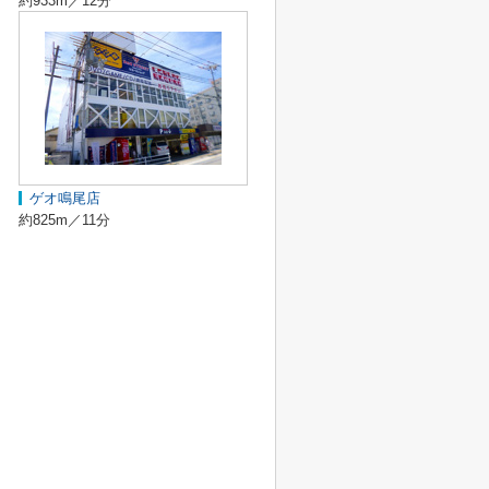
約933m／12分
ゲオ鳴尾店
約825m／11分