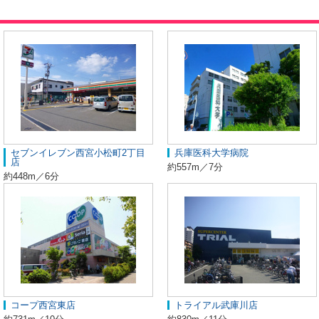
セブンイレブン西宮小松町2丁目
兵庫医科大学病院
店
約557m／7分
約448m／6分
コープ西宮東店
トライアル武庫川店