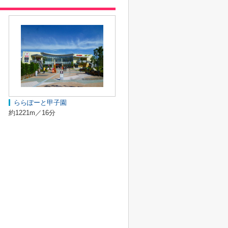
ららぽーと甲子園
約1221m／16分