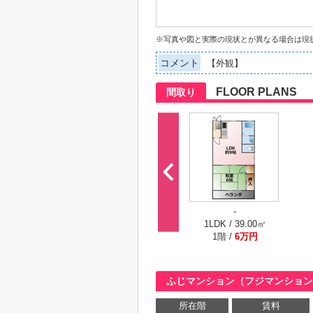
※写真や図と実際の現状とが異なる場合は現
コメント
【外観】
FLOOR PLANS
間取り
-
1LDK / 39.00㎡
1階 /
6万円
ふじマンション（フジマンション
所在階
賃料