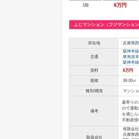
6万円
1階
ふじマンション（フジマンション
所在地
兵庫県
西
阪神本線
交通
東海道本
阪神本線
賃料
6万円
面積
39.00㎡
種別/構造
マンショ
最寄りの
ので通勤
備考
を感じら
不動産情
有限会社
兵庫県西
取扱会社