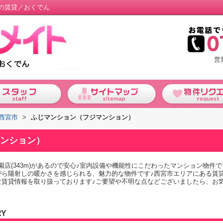
の賃貸／おくでん
営
西宮市
>
ふじマンション（フジマンション）
ンション）
店(343m)があるので安心♪室内設備や機能性にこだわったマンション物件で
がら陽射しの暖かさを感じられる、魅力的な物件です♪西宮市エリアにある賃
賃貸情報を取り扱っております♪ご要望や不明な点などございましたら、お気軽に
RY