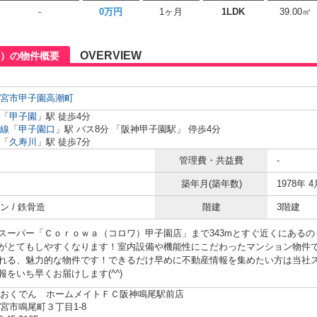
-
0万円
1ヶ月
1LDK
39.00㎡
OVERVIEW
）の物件概要
宮市
甲子園高潮町
「
甲子園
」駅 徒歩4分
線
「
甲子園口
」駅 バス8分 「阪神甲子園駅」 停歩4分
「
久寿川
」駅 徒歩7分
管理費・共益費
-
築年月(築年数)
1978年 4
ン / 鉄骨造
階建
3階建
スーパー「Ｃｏｒｏｗａ（コロワ）甲子園店」まで343mとすぐ近くにあるの
がとてもしやすくなります！室内設備や機能性にこだわったマンション物件
れる、魅力的な物件です！できるだけ早めに不動産情報を集めたい方は当社
報をいち早くお届けします(^^)
おくでん ホームメイトＦＣ阪神鳴尾駅前店
宮市鳴尾町３丁目1-8