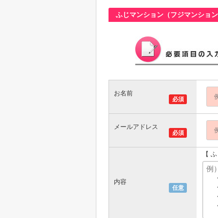
ふじマンション（フジマンション
お名前
必須
メールアドレス
必須
【 
内容
任意