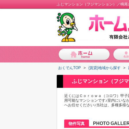
ふじマンション（フジマンション）／鳴尾
おくでんTOP
>
(賃貸)地域から探す
>
ふじマンション（フジマ
近くにはＣｏｒｏｗａ（コロワ）甲子園
用可能なマンションです♪室内にいな
へお任せください♪当社は、多種多様な
PHOTO GALLE
物件写真