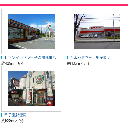
セブンイレブン甲子園浦風町店
ツルハドラック甲子園店
約419m／6分
約485m／7分
甲子園郵便局
約528m／7分