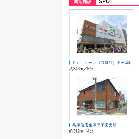
SPOT
周辺施設
Ｃｏｒｏｗａ（コロワ）甲子園店
約343m／5分
兵庫信用金庫甲子園支店
約312m／4分